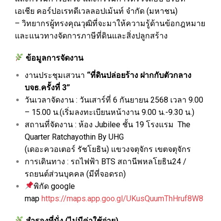
เอเชีย คอร์ปอเรทดีเวลลอปเม้นท์ จำกัด (มหาชน)
– วิทยากรผู้ทรงคุณวุฒิที่จะมาให้ความรู้ด้านข้อกฎหมาย
และแนวทางจัดการภาษีที่ดินและสิ่งปลูกสร้าง
ข้อมูลการจัดงาน
งานประชุมเสวนา
“ที่ดินปล่อยร้าง ฝากกับตัวกลาง
บจธ.ครั้งที่ 3”
วันเวลาจัดงาน : วันเสาร์ที่ 6 กันยายน 2568 เวลา 9.00
– 15.00 น.(เริ่มลงทะเบียนหน้างาน
9.00 น.-9.30 น.)
สถานที่จัดงาน : ห้อง Jubilee ชั้น 19 โรงแรม The
Quarter Ratchayothin By UHG
(เดอะ
ควอเตอร์ รัชโยธิน) แขวงจตุจักร เขตจตุจักร
การเดินทาง : รถไฟฟ้า BTS สถานีพหลโยธิน24 /
รถยนต์ส่วนบุคคล (มีที่จอดรถ)
พิกัด google
map
https://maps.app.goo.gl/UKusQuumThHruf8W8
สำรองที่นั่ง (ไม่มีค่าใช้จ่าย)